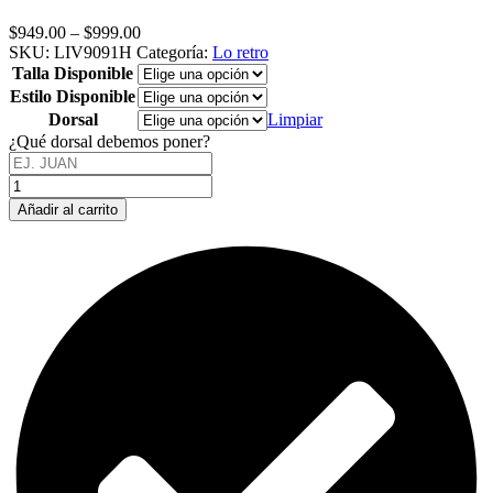
Price
$
949.00
–
$
999.00
range:
SKU:
LIV9091H
Categoría:
Lo retro
$949.00
Talla Disponible
through
Estilo Disponible
$999.00
Dorsal
Limpiar
¿Qué dorsal debemos poner?
LIVERPOOL
1990
Añadir al carrito
91
HOME
cantidad