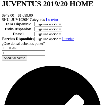
JUVENTUS 2019/20 HOME
Price
$
949.00
–
$
1,099.00
range:
SKU:
JUV1920H
Categoría:
Lo retro
$949.00
Talla Disponible
through
Estilo Disponible
$1,099.00
Dorsal
Parches Disponibles
Limpiar
¿Qué dorsal debemos poner?
JUVENTUS
2019/20
Añadir al carrito
HOME
cantidad