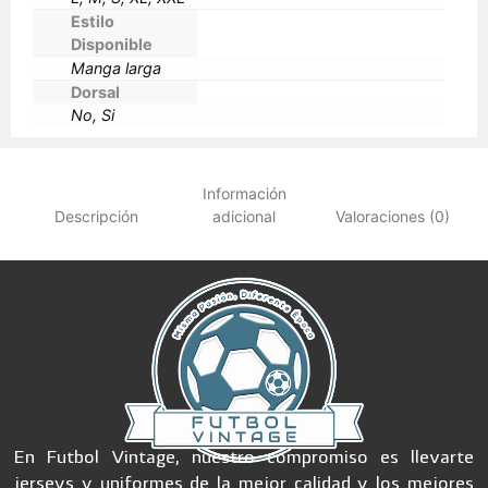
Estilo
Disponible
Manga larga
Dorsal
No, Si
Información
Descripción
adicional
Valoraciones (0)
En Futbol Vintage, nuestro compromiso es llevarte
jerseys y uniformes de la mejor calidad y los mejores