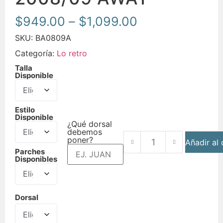
$
949.00
–
$
1,099.00
SKU:
BA0809A
Categoría:
Lo retro
Talla
Disponible
Estilo
Disponible
¿Qué dorsal
debemos
poner?
Añadir al 
Parches
Disponibles
Dorsal